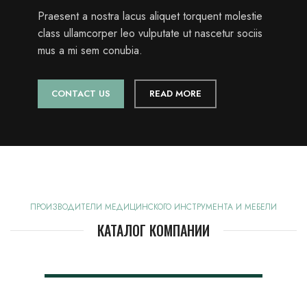
Praesent a nostra lacus aliquet torquent molestie
class ullamcorper leo vulputate ut nascetur sociis
mus a mi sem conubia.
CONTACT US
READ MORE
ПРОИЗВОДИТЕЛИ МЕДИЦИНСКОГО ИНСТРУМЕНТА И МЕБЕЛИ
КАТАЛОГ КОМПАНИИ
Многоразовый медицинский
инструмент