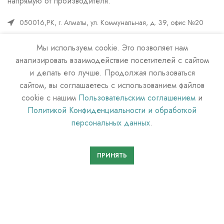
напрямую от производителя.
050016,РК, г. Алматы, ул. Коммунальная, д. 39, офис №20
Телефон городской: +7 (727) 221 85 11
Мы используем cookie. Это позволяет нам
Whats up : +7 (701) 098 79 04
анализировать взаимодействие посетителей с сайтом
и делать его лучше. Продолжая пользоваться
Whats up : +7 (702) 204 94 09
сайтом, вы соглашаетесь с использованием файлов
mail: info-kz@med-continent.kz
cookie с нашим
Пользовательским соглашением
и
Поиск
Политикой Конфиденциальности и обработкой
персональных данных
.
ПОИСК
ПРИНЯТЬ
МЕД КОНТИНЕНТ
2022 г. Информация на сайте не является
публичной офертой