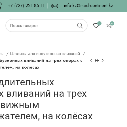
+7 (727) 221 85 11
info-kz@med-continent.kz
0
0
ель
Штативы для инфузионных вливаний
фузионных вливаний на трех опорах с
елем, на колёсах
 длительных
 вливаний на трех
одвижным
ателем, на колёсах