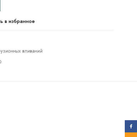
ь в избранное
фузионных вливаний
Face