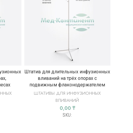
Ы
ВЫБЕРИТЕ ПАРАМЕТРЫ
фузионных
Штатив для длительных инфузионных
Штатив 
ах,
вливаний на трёх опорах с
вл
лесах
подвижным флаконодержателем
подвиж
ННЫХ
ШТАТИВЫ ДЛЯ ИНФУЗИОННЫХ
ШТА
ВЛИВАНИЙ
0,00
₸
SKU: