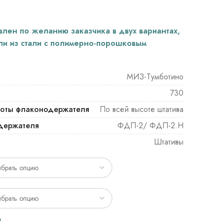
влен по желанию заказчика в двух вариантах,
и из стали с полимерно-порошковым
МИЗ-Тумботино
730
соты флаконодержателя
По всей высоте штатива
держателя
ФДП-2/ ФДП-2.Н
Штативы