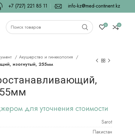
+7 (727) 221 85 11
info-kz@med-continent.kz
0
0
румент
Акушерство и гинекология
щий, изогнутый, 255мм
оостанавливающий,
255мм
джером для уточнения стоимости
Sarot
Пакистан