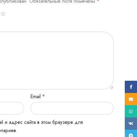
опубликован.
Обязательные поля помечены
*
Face
Email
*
E-mail
What
il и адрес сайта в этом браузере для
ВК
тариев.
Tele