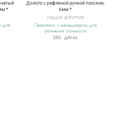
Е
ПОДРОБНЕЕ
вчатый
Долото с рифленой ручкой плоское,
Диссект
мм *
6мм *
ОБЩАЯ ХИРУРГИЯ
м для
Свяжитесь с менеджером для
Свя
уточнения стоимости
SKU: ДМ-6s