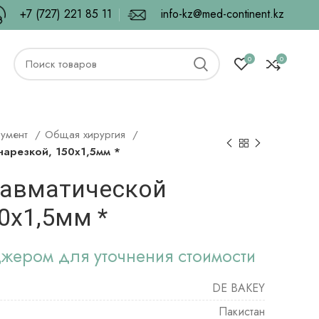
+7 (727) 221 85 11
info-kz@med-continent.kz
0
0
румент
Общая хирургия
нарезкой, 150х1,5мм *
равматической
0х1,5мм *
джером для уточнения стоимости
DE BAKEY
Пакистан