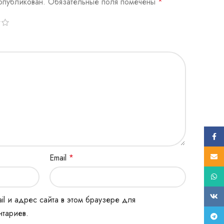
опубликован.
Обязательные поля помечены
*
Face
E-mail
Email
*
What
ВК
il и адрес сайта в этом браузере для
тариев.
Tele