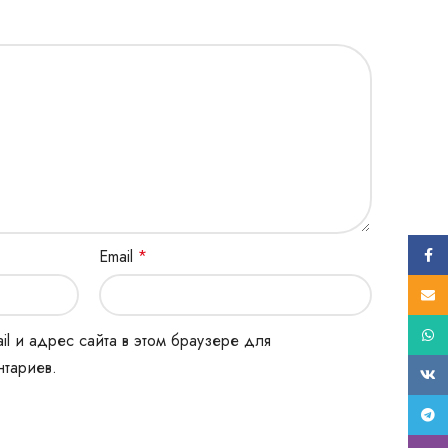
Face
Email
*
E-mail
What
il и адрес сайта в этом браузере для
тариев.
ВК
Tele