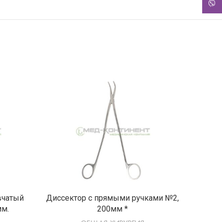
Viber
Е
ПОДРОБНЕЕ
вчатый
Диссектор с прямыми ручками №2,
Зонд ж
мм.
200мм *
спа