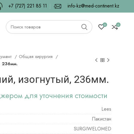
+7 (727) 221 85 11
info-kz@med-continent.kz
0
0
румент
Общая хирургия
, 236мм.
ий, изогнутый, 236мм.
джером для уточнения стоимости
Lees
Пакистан
SURGIWELOMED