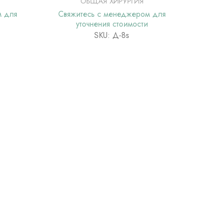
ОБЩАЯ ХИРУРГИЯ
м для
Свяжитесь с менеджером для
Свя
уточнения стоимости
SKU: Д-8s