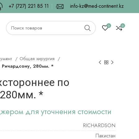
+7 (727) 221 85 11
info-kz@med-continent.kz
0
0
румент
Общая хирургия
 Ричардсону, 280мм. *
хстороннее по
280мм. *
джером для уточнения стоимости
RICHARDSON
Пакистан