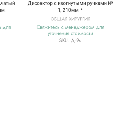
Е
ПОДРОБНЕЕ
вчатый
Диссектор с изогнутыми ручками №
Зонд ж
мм.
1, 210мм. *
спа
ОБЩАЯ ХИРУРГИЯ
м для
Свяжитесь с менеджером для
Свя
уточнения стоимости
SKU: Д-9s