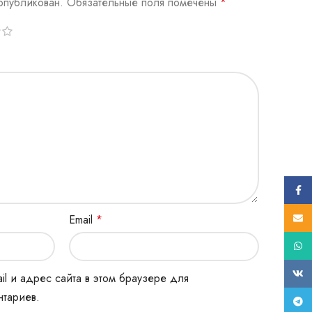
опубликован.
Обязательные поля помечены
*
Face
E-mail
Email
*
What
ВК
il и адрес сайта в этом браузере для
тариев.
Tele