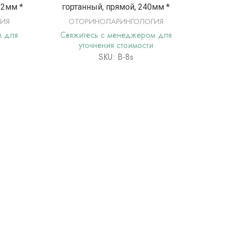
52мм *
гортанный, прямой, 240мм *
ИЯ
ОТОРИНОЛАРИНГОЛОГИЯ
О
м для
Свяжитесь с менеджером для
Свя
уточнения стоимости
SKU: В-8s