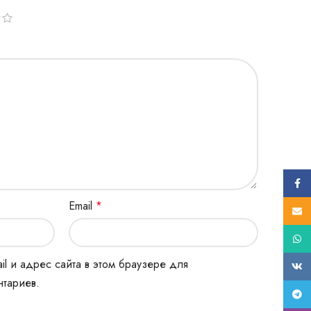
Face
Email
*
E-mail
What
il и адрес сайта в этом браузере для
ВК
тариев.
Tele