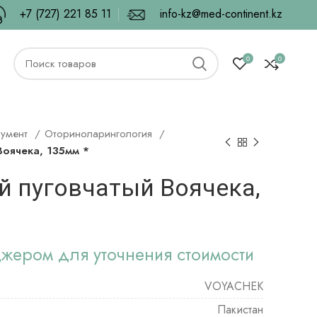
+7 (727) 221 85 11
info-kz@med-continent.kz
0
0
румент
Оториноларингология
Воячека, 135мм *
й пуговчатый Воячека,
джером для уточнения стоимости
VOYACHEK
Пакистан