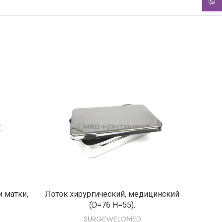
Viber
Е
ПОДРОБНЕЕ
 матки,
Лоток хирургический, медицинский
Емкост
(D=76 H=55).
SURGEWELOMED
Свя