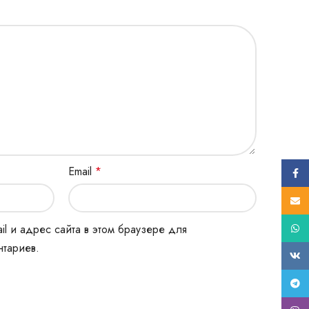
Email
*
Face
E-mail
What
il и адрес сайта в этом браузере для
тариев.
ВК
Tele