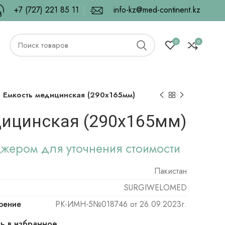
+7 (727) 221 85 11
info-kz@med-continent.kz
0
0
Емкость медицинская (290х165мм)
ицинская (290х165мм)
джером для уточнения стоимости
Пакистан
SURGIWELOMED
рение
РК-ИМН-5№018746 от 26.09.2023г.
ь в избранное