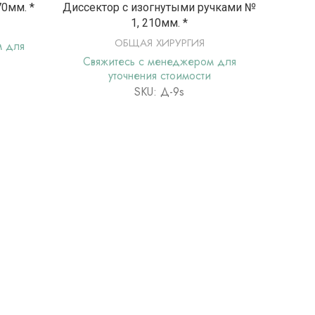
Е
ПОДРОБНЕЕ
70мм. *
Диссектор с изогнутыми ручками №
Долото
1, 210мм. *
ручкой ж
ОБЩАЯ ХИРУРГИЯ
м для
Свяжитесь с менеджером для
Свя
уточнения стоимости
SKU: Д-9s