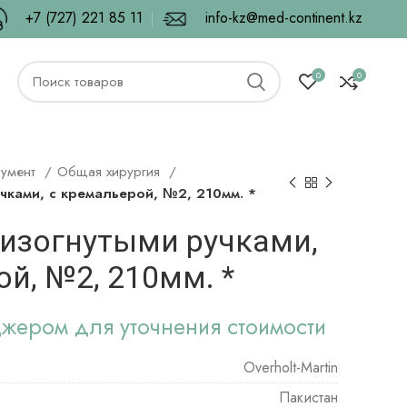
+7 (727) 221 85 11
info-kz@med-continent.kz
0
0
румент
Общая хирургия
чками, с кремальерой, №2, 210мм. *
 изогнутыми ручками,
й, №2, 210мм. *
джером для уточнения стоимости
Overholt-Martin
Пакистан