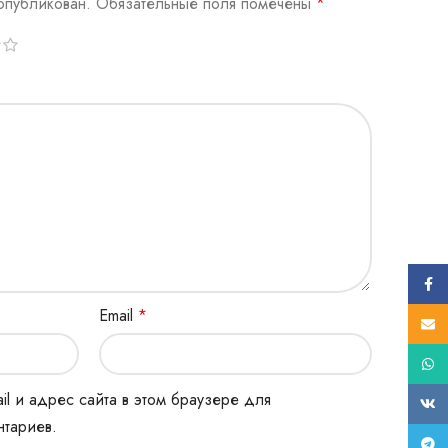
опубликован.
Обязательные поля помечены
*
Face
Email
*
E-mail
What
il и адрес сайта в этом браузере для
ВК
тариев.
Tele