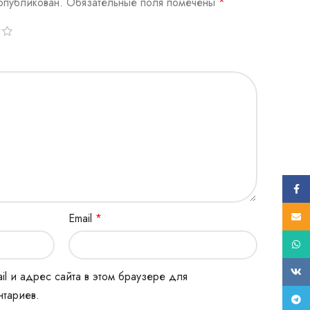
опубликован.
Обязательные поля помечены
*
Face
E-mail
Email
*
What
ВК
il и адрес сайта в этом браузере для
тариев.
Tele