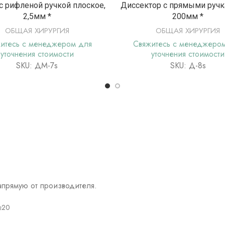
ПОДРОБНЕЕ
ПОДРОБНЕ
с рифленой ручкой плоское,
Диссектор с прямыми ручк
2,5мм *
200мм *
ОБЩАЯ ХИРУРГИЯ
ОБЩАЯ ХИРУРГИЯ
итесь с менеджером для
Свяжитесь с менеджеро
уточнения стоимости
уточнения стоимости
SKU: ДМ-7s
SKU: Д-8s
прямую от производителя.
№20