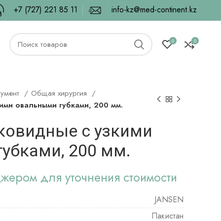
+7 (727) 221 85 11
info-kz@med-continent.kz
0
0
румент
Общая хирургия
ми овальными губками, 200 мм.
овидные с узкими
убками, 200 мм.
джером для уточнения стоимости
JANSEN
Пакистан