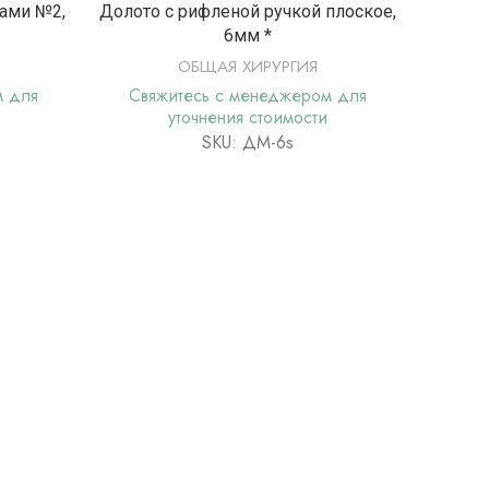
Е
ПОДРОБНЕЕ
ами №2,
Долото с рифленой ручкой плоское,
Диссе
6мм *
ОБЩАЯ ХИРУРГИЯ
Свя
м для
Свяжитесь с менеджером для
уточнения стоимости
SKU: ДМ-6s