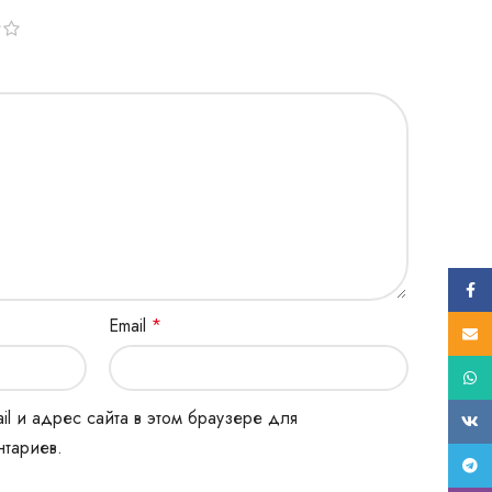
Face
Email
*
E-mail
What
il и адрес сайта в этом браузере для
ВК
тариев.
Tele