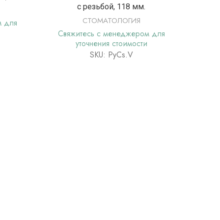
с резьбой, 118 мм.
СТОМАТОЛОГИЯ
м для
Свя
Свяжитесь с менеджером для
уточнения стоимости
SKU: РуСs.V