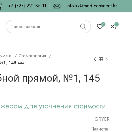
+7 (727) 221 85 11
info-kz@med-continent.kz
0
0
румент
Стоматология
№1, 145 мм
бной прямой, №1, 145
джером для уточнения стоимости
GRYER
Пакистан