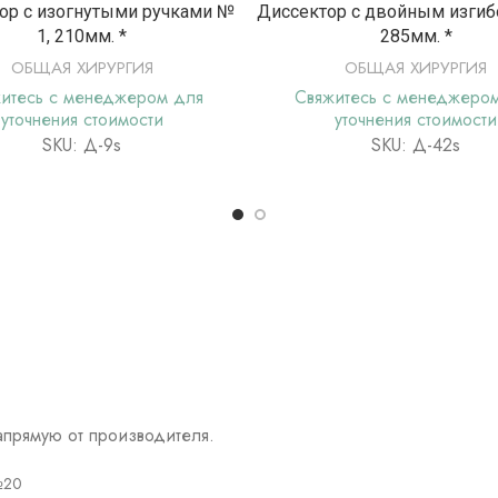
ПОДРОБНЕЕ
ПОДРОБНЕ
ор с изогнутыми ручками №
Диссектор с двойным изгиб
1, 210мм. *
285мм. *
ОБЩАЯ ХИРУРГИЯ
ОБЩАЯ ХИРУРГИЯ
итесь с менеджером для
Свяжитесь с менеджеро
уточнения стоимости
уточнения стоимости
SKU: Д-9s
SKU: Д-42s
прямую от производителя.
№20