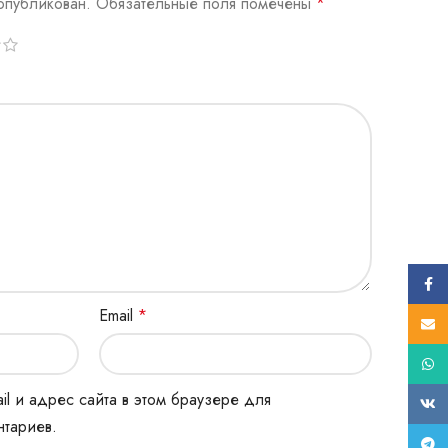
опубликован.
Обязательные поля помечены
*
Face
Email
*
E-mail
What
il и адрес сайта в этом браузере для
ВК
тариев.
Tele