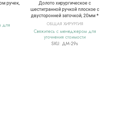
Е
ПОДРОБНЕЕ
ом ручек,
Долото хирургическое с
З
шестигранной ручкой плоское с
о
двусторонней заточкой, 20мм *
ОБЩАЯ ХИРУРГИЯ
м для
Свя
Свяжитесь с менеджером для
уточнения стоимости
SKU: ДМ-29s