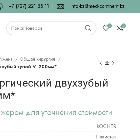
+7 (727) 221 85 11
info-kz@med-continent.kz
0
0
румент
Общая хирургия
хзубый тупой V, 200мм*
ргический двухзубый
мм*
джером для уточнения стоимости
KOCHER
Пакистан